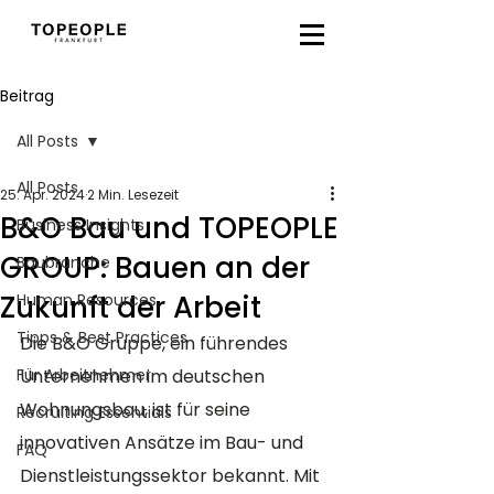
Beitrag
All Posts
All Posts
25. Apr. 2024
2 Min. Lesezeit
B&O Bau und TOPEOPLE
Business Insights
GROUP: Bauen an der
Baubranche
Zukunft der Arbeit
Human Resources
Tipps & Best Practices
Die B&O Gruppe, ein führendes 
Für Arbeitnehmer
Unternehmen im deutschen 
Wohnungsbau, ist für seine 
Recruiting Essentials
innovativen Ansätze im Bau- und 
FAQ
Dienstleistungssektor bekannt. Mit 