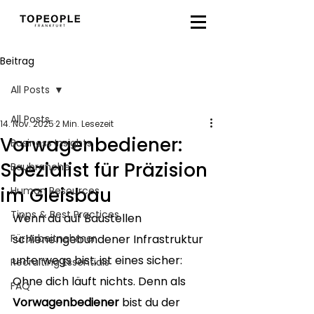
Beitrag
All Posts
All Posts
14. Nov. 2025
2 Min. Lesezeit
Vorwagenbediener:
Business Insights
Spezialist für Präzision
Baubranche
im Gleisbau
Human Resources
Tipps & Best Practices
Wenn du auf Baustellen 
Für Arbeitnehmer
schienengebundener Infrastruktur 
unterwegs bist, ist eines sicher: 
Recruiting Essentials
Ohne dich läuft nichts. Denn als 
FAQ
Vorwagenbediener
 bist du der 