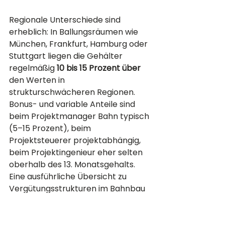
Regionale Unterschiede sind 
erheblich: In Ballungsräumen wie 
München, Frankfurt, Hamburg oder 
Stuttgart liegen die Gehälter 
regelmäßig 
10 bis 15 Prozent über
den Werten in 
strukturschwächeren Regionen. 
Bonus- und variable Anteile sind 
beim Projektmanager Bahn typisch 
(5–15 Prozent), beim 
Projektsteuerer projektabhängig, 
beim Projektingenieur eher selten 
oberhalb des 13. Monatsgehalts.
Eine ausführliche Übersicht zu 
Vergütungsstrukturen im Bahnbau 
finden Sie auch im Profil 
Bauleiter 
Bahnbau
 und für die Kostenseite im 
Profil Kalkulator Bahnbau.