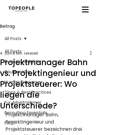
Beitrag
All Posts
All Posts
4. Juni
8 Min. Lesezeit
Projektmanager Bahn
Business Insights
vs. Projektingenieur und
Baubranche
Projektsteuerer: Wo
Human Resources
Tipps & Best Practices
liegen die
Für Arbeitnehmer
Unterschiede?
Recruiting Essentials
Projektmanager Bahn, 
Projektingenieur und 
FAQ
Projektsteuerer bezeichnen drei 