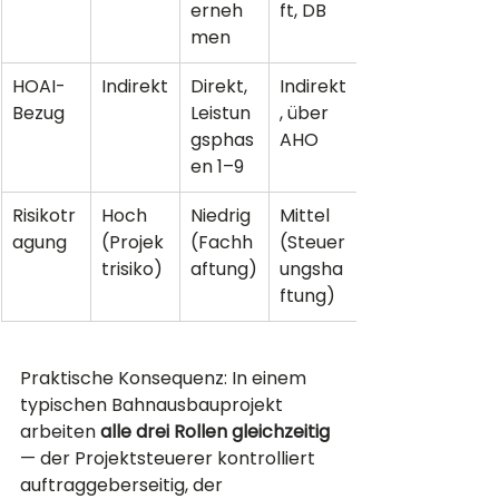
erneh
ft, DB
men
HOAI-
Indirekt
Direkt, 
Indirekt
Bezug
Leistun
, über 
gsphas
AHO
en 1–9
Risikotr
Hoch 
Niedrig 
Mittel 
agung
(Projek
(Fachh
(Steuer
trisiko)
aftung)
ungsha
ftung)
Praktische Konsequenz: In einem 
typischen Bahnausbauprojekt 
arbeiten 
alle drei Rollen gleichzeitig
— der Projektsteuerer kontrolliert 
auftraggeberseitig, der 