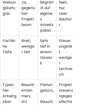
Weisun
Ja, 
Begren
Nein, 
gsbefu
gegenü
zt auf 
nur 
gnis
ber 
eigene
über 
Projekt
s 
Bauher
team
Arbeits
r
paket
Fachlic
Breit, 
Sehr 
Steuer
he 
wenige
tief in 
ungstie
Tiefe
r tief
einem 
f, 
Gewer
wenige
k
r 
technis
ch
Typisc
Bauunt
Planun
Projekt
her 
erneh
gsbüro,
steueru
Arbeitg
men, 
ngsges
eber
GU
Bauunt
ellscha