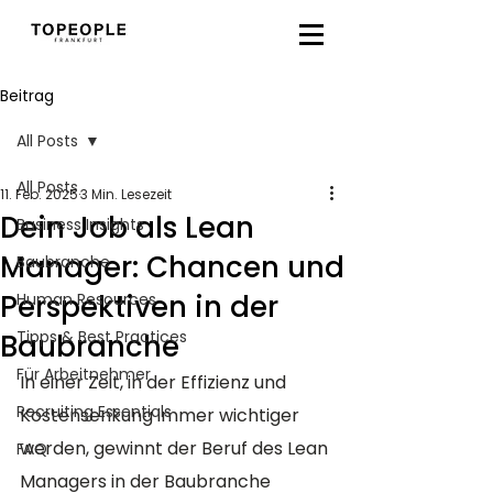
Beitrag
All Posts
All Posts
11. Feb. 2025
3 Min. Lesezeit
Dein Job als Lean
Business Insights
Manager: Chancen und
Baubranche
Perspektiven in der
Human Resources
Tipps & Best Practices
Baubranche
Für Arbeitnehmer
In einer Zeit, in der Effizienz und 
Recruiting Essentials
Kostensenkung immer wichtiger 
werden, gewinnt der Beruf des Lean 
FAQ
Managers in der Baubranche 