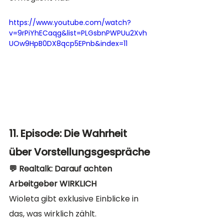
https://www.youtube.com/watch?
v=9rPiYhECaqg&list=PLGsbnPWPUu2Xvh
UOw9HpB0DX8qcp5EPnb&index=11
11. Episode: Die Wahrheit 
über Vorstellungsgespräche
💬 Realtalk: Darauf achten 
Arbeitgeber WIRKLICH
Wioleta gibt exklusive Einblicke in 
das, was wirklich zählt. 