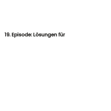
19. Episode: Lösungen für 
die Baukrise
🪵 Einzige Chance, die Baukrise zu 
überwinden?
Lorenz Nagel diskutiert innovative 
Ansätze im Holzbau. 
https://www.youtube.com/watch?
v=JS_CBexCgKs&list=PLGsbnPWPUu2Xvh
UOw9HpB0DX8qcp5EPnb&index=2