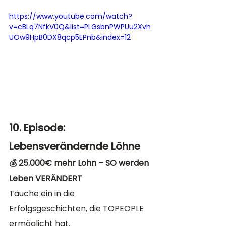
https://www.youtube.com/watch?
v=cBLq7NfkV0Q&list=PLGsbnPWPUu2Xvh
UOw9HpB0DX8qcp5EPnb&index=12
10. Episode: 
Lebensverändernde Löhne
💰 25.000€ mehr Lohn – SO werden 
Leben VERÄNDERT
Tauche ein in die 
Erfolgsgeschichten, die TOPEOPLE 
ermöglicht hat. 