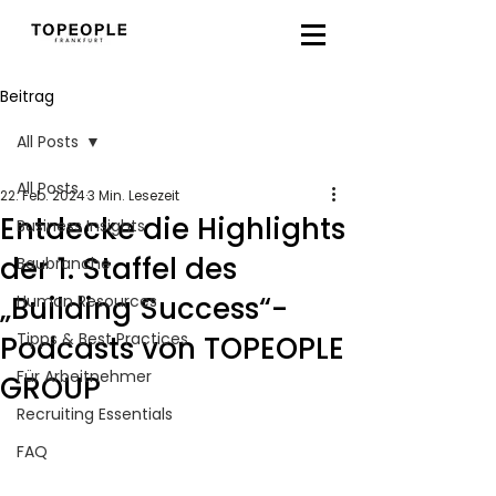
Beitrag
All Posts
All Posts
22. Feb. 2024
3 Min. Lesezeit
Entdecke die Highlights
Business Insights
der 1. Staffel des
Baubranche
„Building Success“-
Human Resources
Tipps & Best Practices
Podcasts von TOPEOPLE
Für Arbeitnehmer
GROUP
Recruiting Essentials
FAQ