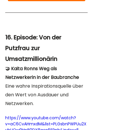
16. Episode: Von der 
Putzfrau zur 
Umsatzmillionärin
🤝 Kaita Ronns Weg als 
Netzwerkerin in der Baubranche
Eine wahre Inspirationsquelle über 
den Wert von Ausdauer und 
Netzwerken. 
https://www.youtube.com/watch?
v=aC6CvAHmxdM&list=PLGsbnPWPUu2X
vhUOw9HpB0DX8qcp5EPnb&index=5