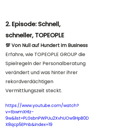
2. Episode: Schnell, 
schneller, TOPEOPLE
💯 Von Null auf Hundert im Business
Erfahre, wie TOPEOPLE GROUP die 
Spielregeln der Personalberatung 
verändert und was hinter ihrer 
rekordverdächtigen 
Vermittlungszeit steckt. 
https://www.youtube.com/watch?
v=tbwmXHlz-
9w&list=PLGsbnPWPUu2XvhUOw9HpB0D
X8qcp5EPnb&index=19