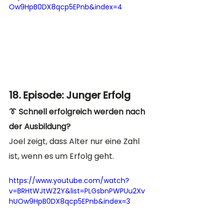
Ow9HpB0DX8qcp5EPnb&index=4
18. Episode: Junger Erfolg
👔 Schnell erfolgreich werden nach 
der Ausbildung?
Joel zeigt, dass Alter nur eine Zahl 
ist, wenn es um Erfolg geht. 
https://www.youtube.com/watch?
v=BRHtWJtWZ2Y&list=PLGsbnPWPUu2Xv
hUOw9HpB0DX8qcp5EPnb&index=3