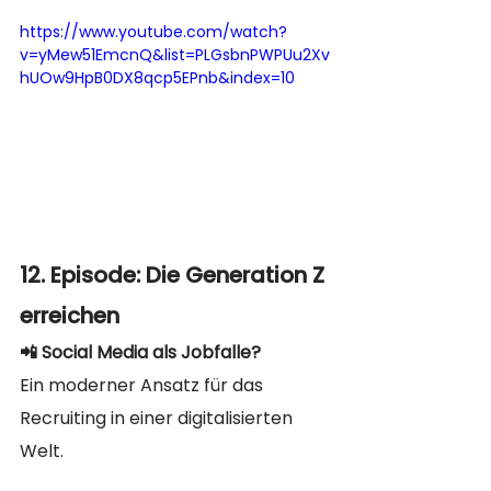
https://www.youtube.com/watch?
v=yMew51EmcnQ&list=PLGsbnPWPUu2Xv
hUOw9HpB0DX8qcp5EPnb&index=10
12. Episode: Die Generation Z 
erreichen
📲 Social Media als Jobfalle?
Ein moderner Ansatz für das 
Recruiting in einer digitalisierten 
Welt.