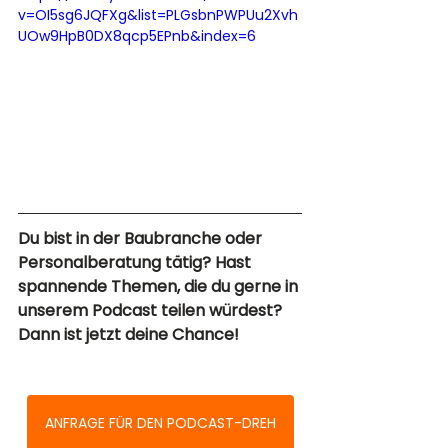
v=OI5sg6JQFXg&list=PLGsbnPWPUu2Xvh
UOw9HpB0DX8qcp5EPnb&index=6
Du bist in der Baubranche oder 
Personalberatung tätig? Hast 
spannende Themen, die du gerne in 
unserem Podcast teilen würdest? 
Dann ist jetzt deine Chance! 
ANFRAGE FÜR DEN PODCAST-DREH