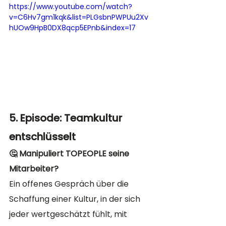
https://www.youtube.com/watch?
v=C6Hv7gm1kqk&list=PLGsbnPWPUu2Xv
hUOw9HpB0DX8qcp5EPnb&index=17
5. Episode: Teamkultur 
entschlüsselt
🤔 Manipuliert TOPEOPLE seine 
Mitarbeiter?
Ein offenes Gespräch über die 
Schaffung einer Kultur, in der sich 
jeder wertgeschätzt fühlt, mit 