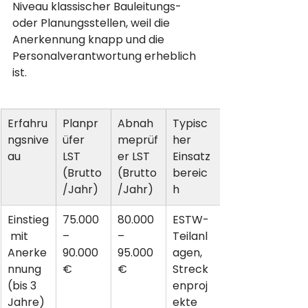
Niveau klassischer Bauleitungs- 
oder Planungsstellen, weil die 
Anerkennung knapp und die 
Personalverantwortung erheblich 
ist.
Erfahru
Planpr
Abnah
Typisc
ngsnive
üfer 
meprüf
her 
au
LST 
er LST 
Einsatz
(Brutto
(Brutto
bereic
/Jahr)
/Jahr)
h
Einstieg
75.000 
80.000 
ESTW-
 mit 
– 
– 
Teilanl
Anerke
90.000 
95.000 
agen, 
nnung 
€
€
Streck
(bis 3 
enproj
Jahre)
ekte