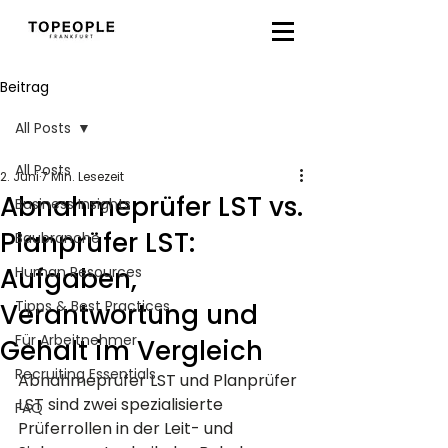
Beitrag
All Posts
All Posts
2. Juni
7 Min. Lesezeit
Abnahmeprüfer LST vs.
Business Insights
Planprüfer LST:
Baubranche
Aufgaben,
Human Resources
Tipps & Best Practices
Verantwortung und
Für Arbeitnehmer
Gehalt im Vergleich
Recruiting Essentials
Abnahmeprüfer LST und Planprüfer 
LST sind zwei spezialisierte 
FAQ
Prüferrollen in der Leit- und 