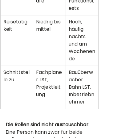
are
Funktionst
ests
Reisetätig
Niedrig bis 
Hoch, 
keit
mittel
häufig 
nachts 
und am 
Wochenen
de
Schnittstel
Fachplane
Bauüberw
le zu
r LST, 
acher 
Projektleit
Bahn LST, 
ung
Inbetriebn
ehmer
Die Rollen sind nicht austauschbar.
Eine Person kann zwar für beide 