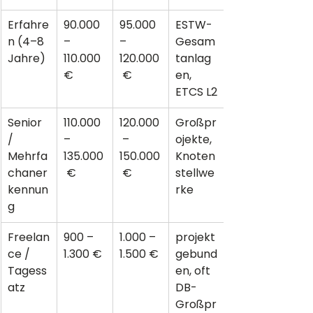
Erfahre
90.000 
95.000 
ESTW-
n (4–8 
– 
– 
Gesam
Jahre)
110.000 
120.000
tanlag
€
 €
en, 
ETCS L2
Senior 
110.000 
120.000
Großpr
/ 
– 
 – 
ojekte, 
Mehrfa
135.000
150.000
Knoten
chaner
 €
 €
stellwe
kennun
rke
g
Freelan
900 – 
1.000 – 
projekt
ce / 
1.300 €
1.500 €
gebund
Tagess
en, oft 
atz
DB-
Großpr