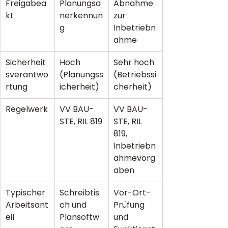
Freigabea
Planungsa
Abnahme 
kt
nerkennun
zur 
g
Inbetriebn
ahme
Sicherheit
Hoch 
Sehr hoch 
sverantwo
(Planungss
(Betriebssi
rtung
icherheit)
cherheit)
Regelwerk
VV BAU-
VV BAU-
STE, RIL 819
STE, RIL 
819, 
Inbetriebn
ahmevorg
aben
Typischer 
Schreibtis
Vor-Ort-
Arbeitsant
ch und 
Prüfung 
eil
Plansoftw
und 