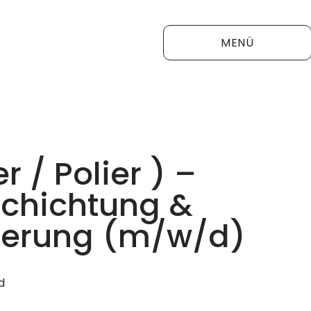
MENÜ
r / Polier ) –
chichtung &
ierung (m/w/d)
d