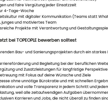
n und faire Vergütung jeder Einsatzzeit
zur 4-Tage-Woche
itskultur mit digitaler Kommunikation (Teams statt Wh
 junges und motiviertes Team
reiche Projekte mit Verantwortung und Gestaltungsspi
etzt bei TOPEOPLE bewerben solltest
hrenden Bau- und Sanierungsprojekten durch ein starkes 
Karriereförderung und Begleitung bei der beruflichen Wei
rgütung und Zusatzleistungen für langfristige Perspektiv
Betreuung mit Fokus auf deine Wünsche und Ziele
zesse ohne unnötige Bürokratie und mit schnellen Ergebn
ikation und volle Transparenz in jedem Schritt und jede
lastung, weil alle zeitaufwendigen Aufgaben übernomm
lusiven Karrieren und Jobs, die nicht überall zu finden sin