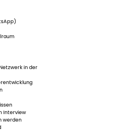
atsApp)
elraum
Netzwerk in der 
terentwicklung
en
issen
m Interview
en werden
d