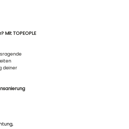
n? Mit TOPEOPLE 
usragende 
eiten 
 deiner 
onsanierung 
htung, 