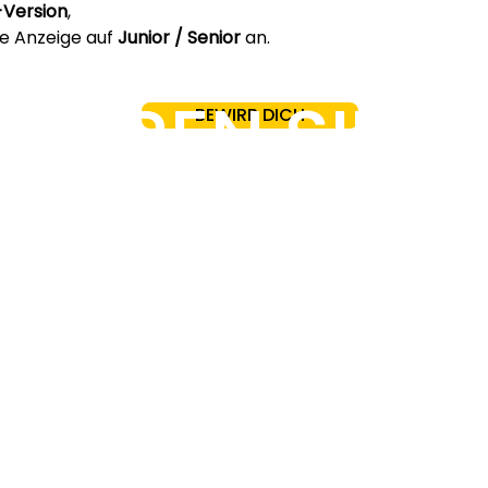
-Version
,
e Anzeige auf 
Junior / Senior
 an.
TIEREN SIE U
BEWIRB DICH
+49 1512 3067178
info@topeople.de
© 2026
EMPFEHLUNGSPROGRAMM
INSIGHTS