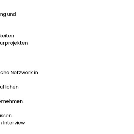
ng und 
keiten
turprojekten
che Netzwerk in 
uflichen 
ernehmen.
issen.
m Interview