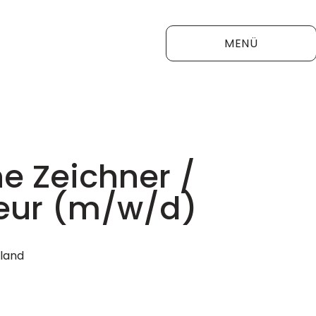
MENÜ
e Zeichner /
teur (m/w/d)
hland