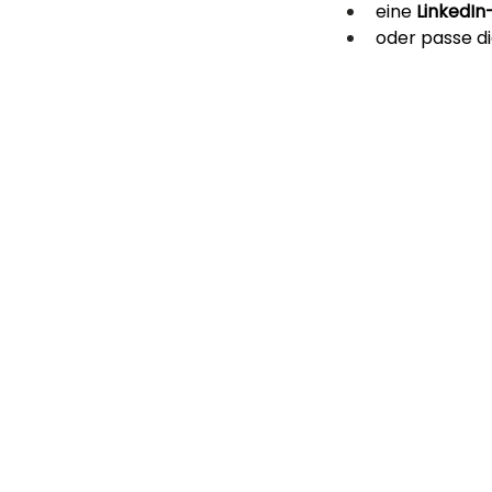
eine 
LinkedIn
oder passe di
KONTAK
TOPEOPLE GROUP GmbH
Hafenallee 59, 63067
Offenbach am Main
HOME
LEISTUNGEN