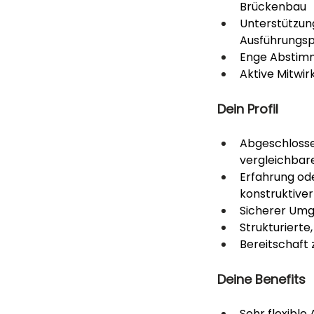
Brückenbau
Unterstützun
Ausführungs
Enge Abstimm
Aktive Mitwi
Dein Profil
Abgeschlossen
vergleichbare
Erfahrung ode
konstruktive
Sicherer Um
Strukturierte
Bereitschaft
Deine Benefits
Sehr flexible