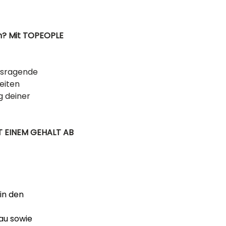
n? Mit TOPEOPLE 
usragende 
eiten 
 deiner 
T EINEM GEHALT AB 
in den 
au sowie 