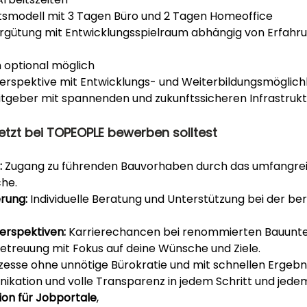
tsmodell mit 3 Tagen Büro und 2 Tagen Homeoffice
ergütung mit Entwicklungsspielraum abhängig von Erfahru
optional möglich
Perspektive mit Entwicklungs- und Weiterbildungsmöglich
eitgeber mit spannenden und zukunftssicheren Infrastruk
etzt bei TOPEOPLE bewerben solltest
:
 Zugang zu führenden Bauvorhaben durch das umfangrei
he.
rung:
 Individuelle Beratung und Unterstützung bei der ber
Perspektiven:
 Karrierechancen bei renommierten Bauunt
etreuung mit Fokus auf deine Wünsche und Ziele.
zesse ohne unnötige Bürokratie und mit schnellen Ergebn
ikation und volle Transparenz in jedem Schritt und jede
ion für Jobportale
,