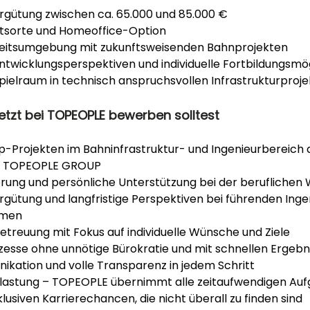
ergütung zwischen ca. 65.000 und 85.000 €
eitsorte und Homeoffice-Option
eitsumgebung mit zukunftsweisenden Bahnprojekten
Entwicklungsperspektiven und individuelle Fortbildungsmö
pielraum in technisch anspruchsvollen Infrastrukturproj
etzt bei TOPEOPLE bewerben solltest
p-Projekten im Bahninfrastruktur- und Ingenieurbereich 
r TOPEOPLE GROUP
erung und persönliche Unterstützung bei der beruflichen
rgütung und langfristige Perspektiven bei führenden Inge
hmen
etreuung mit Fokus auf individuelle Wünsche und Ziele
zesse ohne unnötige Bürokratie und mit schnellen Ergebn
ikation und volle Transparenz in jedem Schritt
lastung – TOPEOPLE übernimmt alle zeitaufwendigen Au
lusiven Karrierechancen, die nicht überall zu finden sind