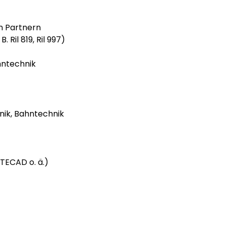
n Partnern
Ril 819, Ril 997)
hntechnik
ik, Bahntechnik 
TECAD o. ä.)