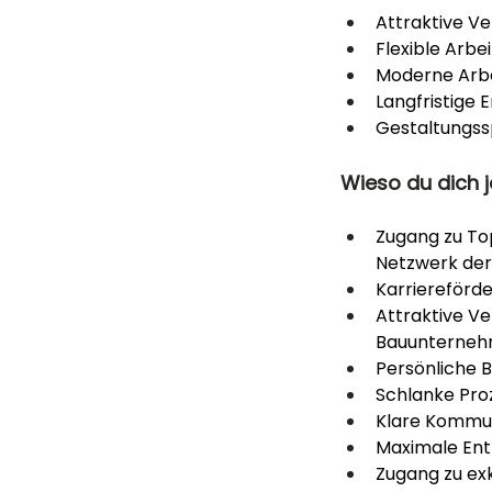
Attraktive V
Flexible Arb
Moderne Arb
Langfristige 
Gestaltungss
Wieso du dich j
Zugang zu To
Netzwerk de
Karriereförd
Attraktive Ve
Bauunterne
Persönliche B
Schlanke Pro
Klare Kommun
Maximale Ent
Zugang zu exk