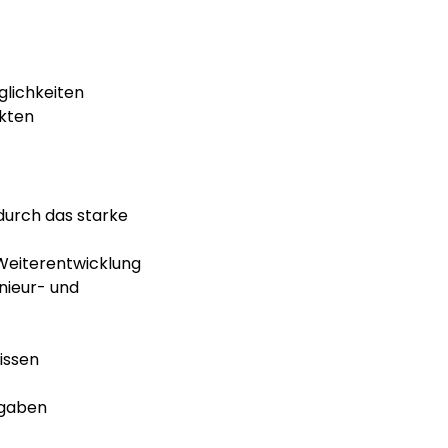
glichkeiten
ekten
durch das starke 
 Weiterentwicklung
nieur- und 
issen
fgaben