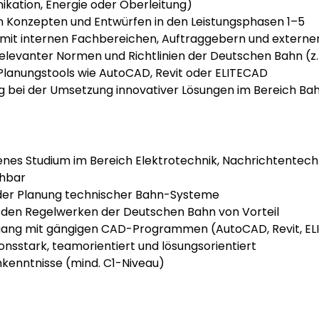
kation, Energie oder Oberleitung)
on Konzepten und Entwürfen in den Leistungsphasen 1–5
it internen Fachbereichen, Auftraggebern und externe
evanter Normen und Richtlinien der Deutschen Bahn (z. B. 
Planungstools wie AutoCAD, Revit oder ELITECAD
g bei der Umsetzung innovativer Lösungen im Bereich Ba
nes Studium im Bereich Elektrotechnik, Nachrichtentechn
chbar
 der Planung technischer Bahn-Systeme
n den Regelwerken der Deutschen Bahn von Vorteil
ang mit gängigen CAD-Programmen (AutoCAD, Revit, ELI
nsstark, teamorientiert und lösungsorientiert
kenntnisse (mind. C1-Niveau)