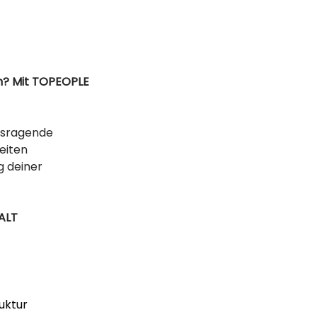
n? Mit TOPEOPLE 
usragende 
eiten 
 deiner 
ALT 
uktur 