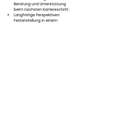
Beratung und Unterstützung 
beim nächsten Karriereschritt.
Langfristige Perspektiven: 
Festanstellung in einem 
erfolgreichen mittelständischen 
Bauunternehmen.
Persönliche Betreuung mit Fokus 
auf deine Wünsche und Ziele.
Schlanke Prozesse ohne unnötige 
Bürokratie und mit schnellen 
Ergebnissen.
Klare Kommunikation und volle 
Transparenz in jedem Schritt und 
jedem Interview.
Maximale Entlastung, weil wir alle 
zeitaufwendigen Aufgaben 
übernehmen.
Zugang zu exklusiven Karrieren und 
Jobs, die nicht überall zu finden sind.