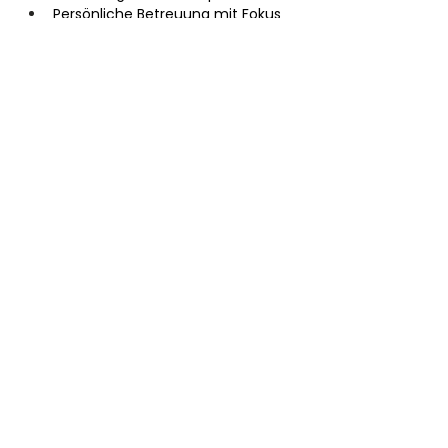
Persönliche Betreuung mit Fokus 
auf deine Ziele
Schnelle Prozesse, volle 
Transparenz, exklusive 
Karrierechancen
KONTAKTIEREN SIE
UNS