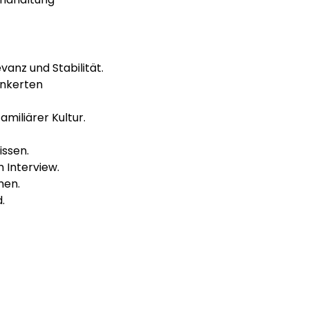
nz und Stabilität.
ankerten 
amiliärer Kultur.
issen.
 Interview.
men.
.