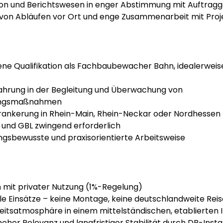
n und Berichtswesen in enger Abstimmung mit Auftrag
 von Abläufen vor Ort und enge Zusammenarbeit mit Proje
ne Qualifikation als Fachbaubewacher Bahn, idealerweise
fahrung in der Begleitung und Überwachung von 
ungsmaßnahmen
rankerung in Rhein-Main, Rhein-Neckar oder Nordhessen
S und GBL zwingend erforderlich
gsbewusste und praxisorientierte Arbeitsweise
mit privater Nutzung (1%-Regelung)
le Einsätze – keine Montage, keine deutschlandweite Reis
eitsatmosphäre in einem mittelständischen, etablierten 
hoher Relevanz und langfristiger Stabilität durch DB-Inst