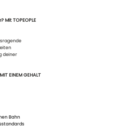
n? Mit TOPEOPLE 
usragende 
eiten 
 deiner 
MIT EINEM GEHALT 
chen Bahn
tsstandards