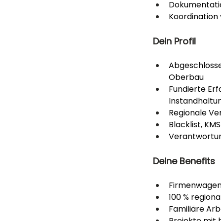
Dokumentatio
Koordination
Dein Profil
Abgeschlosse
Oberbau
Fundierte Er
Instandhalt
Regionale Ve
Blacklist, KM
Verantwortun
Deine Benefits
Firmenwagen 
100 % regiona
Familiäre Arb
Projekte mit 