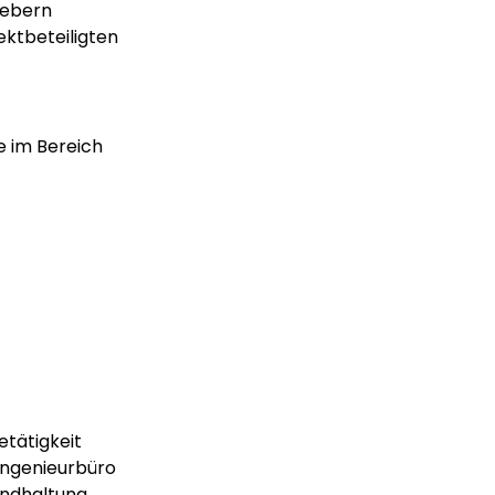
gebern
ktbeteiligten
 im Bereich 
etätigkeit
Ingenieurbüro
andhaltung