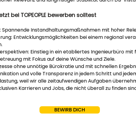
etzt bei TOPEOPLE bewerben solltest
: Spannende Instandhaltungsmaßnahmen mit hoher Releva
erung: Entwicklungsmöglichkeiten bei einem regional ver
.
erspektiven: Einstieg in ein etabliertes Ingenieurbüro mit f
etreuung mit Fokus auf deine Wünsche und Ziele.
zesse ohne unnötige Bürokratie und mit schnellen Ergebn
kation und volle Transparenz in jedem Schritt und jedem
lastung, weil wir alle zeitaufwendigen Aufgaben überneh
lusiven Karrieren und Jobs, die nicht überall zu finden sind
BEWIRB DICH