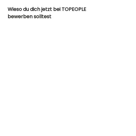
Wieso du dich jetzt bei TOPEOPLE 
bewerben solltest
Persönliche Betreuung mit Fokus 
auf deine Wünsche und Ziele
Schlanke Prozesse ohne unnötige 
Bürokratie und mit schnellen 
Ergebnissen
Klare Kommunikation und volle 
Transparenz in jedem Schritt und 
jedem Interview
Maximale Entlastung, weil alle 
zeitaufwendigen Aufgaben 
übernommen werden
Zugang zu exklusiven Karrieren 
und Jobs, die nicht überall zu 
finden sind