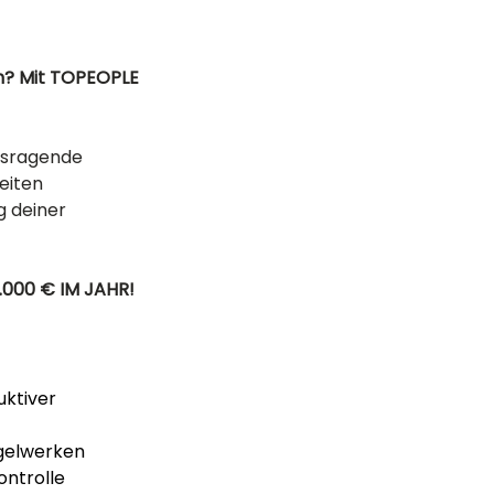
n? Mit TOPEOPLE 
usragende 
eiten 
 deiner 
000 € IM JAHR! 
ktiver 
egelwerken
ontrolle