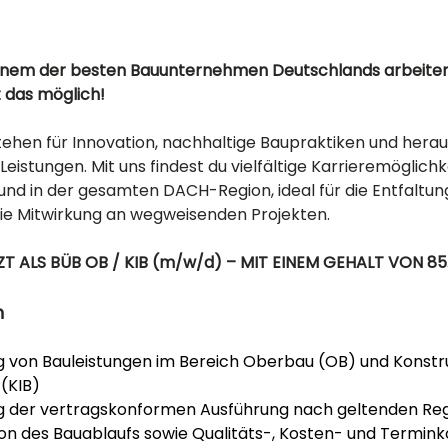
einem der besten Bauunternehmen Deutschlands arbeite
t das möglich! 
tehen für Innovation, nachhaltige Baupraktiken und hera
Leistungen. Mit uns findest du vielfältige Karrieremöglichk
nd in der gesamten DACH-Region, ideal für die Entfaltung
die Mitwirkung an wegweisenden Projekten.
T ALS BÜB OB / KIB (m/w/d)
– MIT EINEM GEHALT VON 85.
n
von Bauleistungen im Bereich Oberbau (OB) und Konstru
(KIB)
ng der vertragskonformen Ausführung nach geltenden R
n des Bauablaufs sowie Qualitäts-, Kosten- und Termink