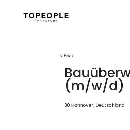
< Back
Bauüberw
(m/w/d)
30 Hannover, Deutschland