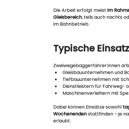
Die Arbeit erfolgt meist 
im Rahme
Gleisbereich
, teils auch nachts
im Bahnbetrieb.
Typische Einsat
Zweiwegebaggerfahrer:innen arbe
Gleisbauunternehmen und B
Tiefbauunternehmen mit Schi
Dienstleistern für Fahrweg- 
Maschinenverleihern mit Spez
Dabei können Einsätze sowohl 
ta
Wochenenden
 stattfinden – je
erlaubt.