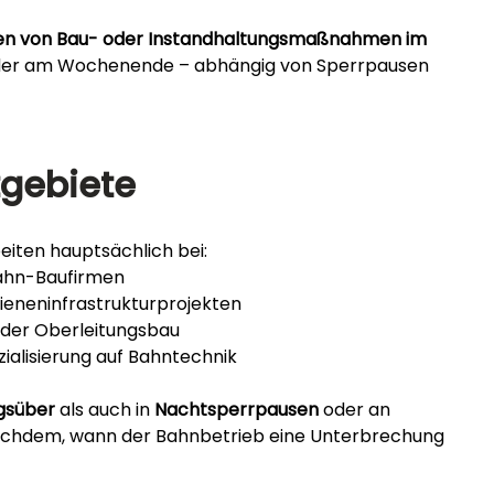
n von Bau- oder Instandhaltungsmaßnahmen im 
 oder am Wochenende – abhängig von Sperrpausen 
zgebiete
iten hauptsächlich bei:
ahn-Baufirmen
eneninfrastrukturprojekten
oder Oberleitungsbau
ialisierung auf Bahntechnik
gsüber
 als auch in 
Nachtsperrpausen
 oder an 
 nachdem, wann der Bahnbetrieb eine Unterbrechung 