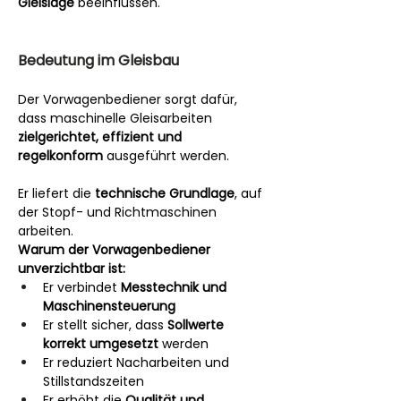
Gleislage
 beeinflussen.
Bedeutung im Gleisbau
Der Vorwagenbediener sorgt dafür, 
dass maschinelle Gleisarbeiten 
zielgerichtet, effizient und 
regelkonform
 ausgeführt werden.
Er liefert die 
technische Grundlage
, auf 
der Stopf- und Richtmaschinen 
arbeiten.
Warum der Vorwagenbediener 
unverzichtbar ist:
Er verbindet 
Messtechnik und 
Maschinensteuerung
Er stellt sicher, dass 
Sollwerte 
korrekt umgesetzt
 werden
Er reduziert Nacharbeiten und 
Stillstandszeiten
Er erhöht die 
Qualität und 