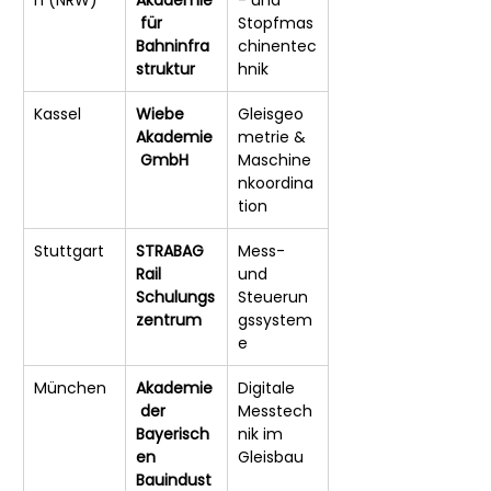
 für 
Stopfmas
Bahninfra
chinentec
struktur
hnik
Kassel
Wiebe 
Gleisgeo
Akademie
metrie & 
 GmbH
Maschine
nkoordina
tion
Stuttgart
STRABAG 
Mess- 
Rail 
und 
Schulungs
Steuerun
zentrum
gssystem
e
München
Akademie
Digitale 
 der 
Messtech
Bayerisch
nik im 
en 
Gleisbau
Bauindust