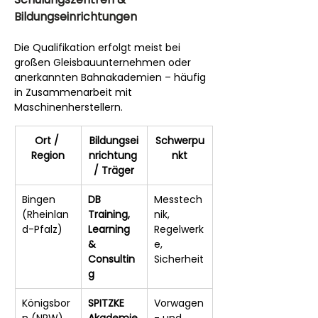
Bildungseinrichtungen
Die Qualifikation erfolgt meist bei 
großen Gleisbauunternehmen oder 
anerkannten Bahnakademien – häufig 
in Zusammenarbeit mit 
Maschinenherstellern.
Ort / 
Bildungsei
Schwerpu
Region
nrichtung 
nkt
/ Träger
Bingen 
DB 
Messtech
(Rheinlan
Training, 
nik, 
d-Pfalz)
Learning 
Regelwerk
& 
e, 
Consultin
Sicherheit
g
Königsbor
SPITZKE 
Vorwagen
n (NRW)
Akademie
- und 