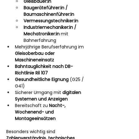
Gleisbauer:in
Baugeräteführer:in / 
Baumaschinenführer:in
Vermessungstechniker:in
Industriemechaniker:in / 
Mechatroniker:in
 mit 
Bahnerfahrung
Mehrjährige Berufserfahrung im 
Gleisoberbau oder 
Maschineneinsatz
Bahntauglichkeit nach DB-
Richtlinie Ril 107
Gesundheitliche Eignung
 (G25 / 
G41)
Sicherer Umgang mit 
digitalen 
Systemen und Anzeigen
Bereitschaft zu 
Nacht-, 
Wochenend- und 
Montageeinsätzen
Besonders wichtig sind 
Zahlenverständnis, technisches 