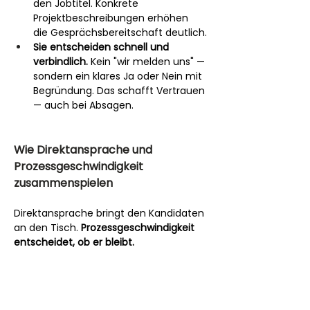
den Jobtitel. Konkrete 
Projektbeschreibungen erhöhen 
die Gesprächsbereitschaft deutlich.
Sie entscheiden schnell und 
verbindlich.
 Kein "wir melden uns" — 
sondern ein klares Ja oder Nein mit 
Begründung. Das schafft Vertrauen 
— auch bei Absagen.
Wie Direktansprache und 
Prozessgeschwindigkeit 
zusammenspielen
Direktansprache bringt den Kandidaten 
an den Tisch. 
Prozessgeschwindigkeit 
entscheidet, ob er bleibt.
Ein BÜB, der diskret kontaktiert wird und 
Interesse zeigt, hat in der Regel parallel 
zwei bis drei weitere Gespräche laufen. 