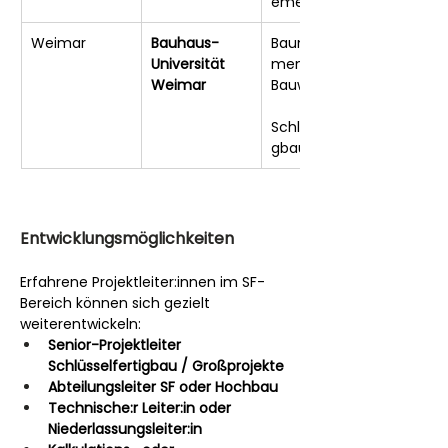
ement
Weimar
Bauhaus-
Baumanage
Universität 
ment, 
Weimar
Bauwirtschaft,
Schlüsselferti
gbau
Entwicklungsmöglichkeiten
Erfahrene Projektleiter:innen im SF-
Bereich können sich gezielt 
weiterentwickeln:
Senior-Projektleiter 
Schlüsselfertigbau / Großprojekte
Abteilungsleiter SF oder Hochbau
Technische:r Leiter:in oder 
Niederlassungsleiter:in