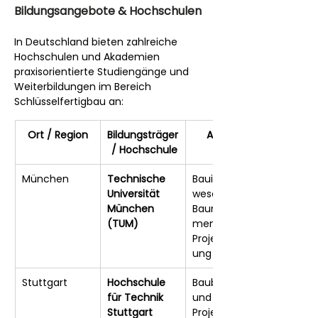
Bildungsangebote & Hochschulen
In Deutschland bieten zahlreiche 
Hochschulen und Akademien 
praxisorientierte Studiengänge und 
Weiterbildungen im Bereich 
Schlüsselfertigbau an:
Ort / Region
Bildungsträger
Angebot
 / Hochschule
München
Technische 
Bauingenieur
Universität 
wesen, 
München 
Baumanage
(TUM)
ment, 
Projektsteuer
ung
Stuttgart
Hochschule 
Baubetrieb 
für Technik 
und 
Stuttgart 
Projektmanag