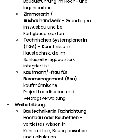
Bauausführung im Hoch- und 
Ingenieurbau
Zimmerer:in / 
Ausbauhandwerk
 – Grundlagen 
im Ausbau und bei 
Fertigbauprojekten
Technische:r Systemplaner:in 
(TGA)
 – Kenntnisse in 
Haustechnik, die im 
Schlüsselfertigbau stark 
integriert ist
Kaufmann/-frau für 
Büromanagement (Bau)
 – 
kaufmännische 
Projektkoordination und 
Vertragsverwaltung
Weiterbildung:
Bautechniker:in Fachrichtung 
Hochbau oder Baubetrieb
 – 
vertieftes Wissen in 
Konstruktion, Bauorganisation 
und Kalkulation