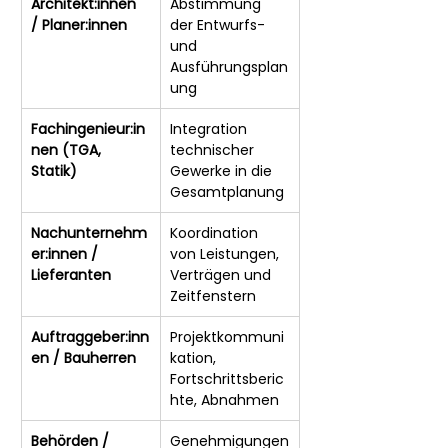
Architekt:innen 
Abstimmung 
/ Planer:innen
der Entwurfs- 
und 
Ausführungsplan
ung
Fachingenieur:in
Integration 
nen (TGA, 
technischer 
Statik)
Gewerke in die 
Gesamtplanung
Nachunternehm
Koordination 
er:innen / 
von Leistungen, 
Lieferanten
Verträgen und 
Zeitfenstern
Auftraggeber:inn
Projektkommuni
en / Bauherren
kation, 
Fortschrittsberic
hte, Abnahmen
Behörden / 
Genehmigungen