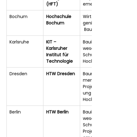
(HFT)
ement
Bochum
Hochschule 
Wirtschaftsin
Bochum
genieurwesen
 Bau, Hochbau
Karlsruhe
KIT – 
Bauingenieur
Karlsruher 
wesen mit 
Institut für 
Schwerpunkt 
Technologie
Hochbau
Dresden
HTW Dresden
Baumanage
ment und 
Projektsteuer
ung im 
Hochbau
Berlin
HTW Berlin
Bauingenieur
wesen mit 
Schwerpunkt 
Projektmanag