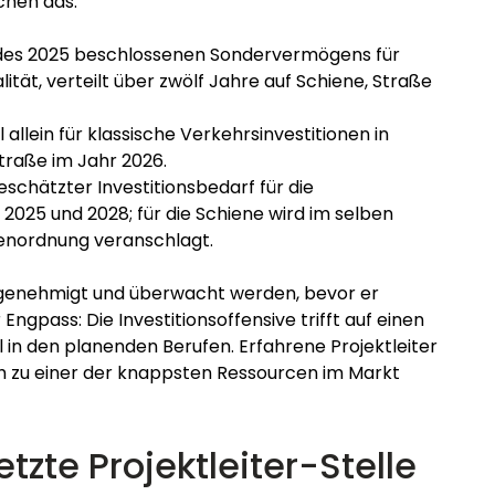
chen das:
des 2025 beschlossenen Sondervermögens für 
ität, verteilt über zwölf Jahre auf Schiene, Straße 
l allein für klassische Verkehrsinvestitionen in 
traße im Jahr 2026.
eschätzter Investitionsbedarf für die 
025 und 2028; für die Schiene wird im selben 
enordnung veranschlagt.
 genehmigt und überwacht werden, bevor er 
 Engpass: Die Investitionsoffensive trifft auf einen 
n den planenden Berufen. Erfahrene Projektleiter 
h zu einer der knappsten Ressourcen im Markt 
zte Projektleiter-Stelle 