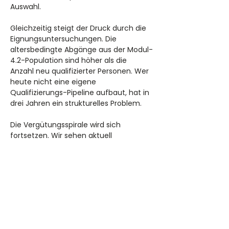
Auswahl.
Gleichzeitig steigt der Druck durch die 
Eignungsuntersuchungen. Die 
altersbedingte Abgänge aus der Modul-
4.2-Population sind höher als die 
Anzahl neu qualifizierter Personen. Wer 
heute nicht eine eigene 
Qualifizierungs-Pipeline aufbaut, hat in 
drei Jahren ein strukturelles Problem.
Die Vergütungsspirale wird sich 
fortsetzen. Wir sehen aktuell 
Wechselangebote im Senior-Bereich, 
die 15 bis 25 Prozent über dem letzten 
Gehalt liegen. 
Wer seine bestehenden 
Projektleiter nicht aktiv hält, wird sie 
verlieren.
 Retention ist im Bahnbau die 
günstigste Form der 
Personalgewinnung.