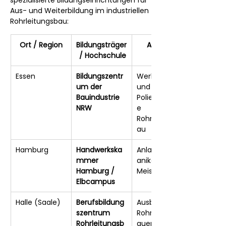
Aus- und Weiterbildung im industriellen 
Rohrleitungsbau:
Ort / Region
Bildungsträger
Angebot
 / Hochschule
Essen
Bildungszentr
Werkpolier- 
um der 
und 
Bauindustrie 
Polierlehrgäng
NRW
e 
Rohrleitungsb
au
Hamburg
Handwerkska
Anlagenmech
mmer 
aniker- und 
Hamburg / 
Meisterkurse
Elbcampus
Halle (Saale)
Berufsbildung
Ausbildung 
szentrum 
Rohrleitungsb
Rohrleitungsb
auer, 