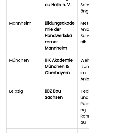
au Halle e. V.
Schweißlehrg
änge
Mannheim
Bildungsakade
Metall- und 
mie der 
Anlagenbau, 
Handwerkska
Schweißtech
mmer 
nik
Mannheim
München
IHK Akademie 
Weiterbildung
München & 
 zum Polier 
Oberbayern
im 
Anlagenbau
Leipzig
BBZ Bau 
Techniker- 
Sachsen
und 
Polierfortbildu
ng 
Rohrleitungsb
au