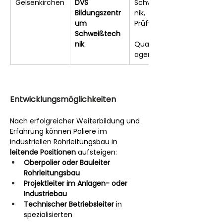
Gelsenkirchen
DVS 
Schweißtech
Bildungszentr
nik, 
um 
Prüfverfahren,
Schweißtech
nik
Qualitätsman
agement
Entwicklungsmöglichkeiten
Nach erfolgreicher Weiterbildung und 
Erfahrung können Poliere im 
industriellen Rohrleitungsbau in 
leitende Positionen
 aufsteigen:
Oberpolier oder Bauleiter 
Rohrleitungsbau
Projektleiter im Anlagen- oder 
Industriebau
Technischer Betriebsleiter
 in 
spezialisierten 