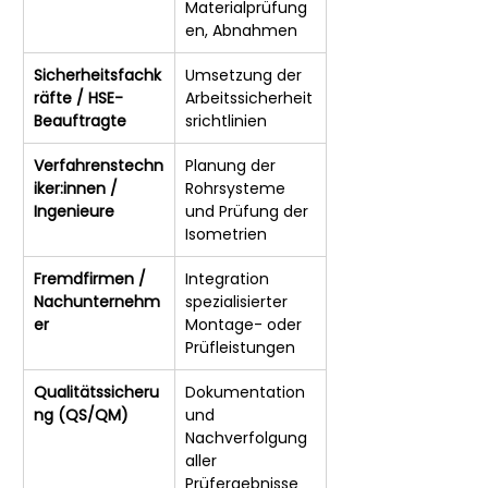
Materialprüfung
en, Abnahmen
Sicherheitsfachk
Umsetzung der 
räfte / HSE-
Arbeitssicherheit
Beauftragte
srichtlinien
Verfahrenstechn
Planung der 
iker:innen / 
Rohrsysteme 
Ingenieure
und Prüfung der 
Isometrien
Fremdfirmen / 
Integration 
Nachunternehm
spezialisierter 
er
Montage- oder 
Prüfleistungen
Qualitätssicheru
Dokumentation 
ng (QS/QM)
und 
Nachverfolgung 
aller 
Prüfergebnisse