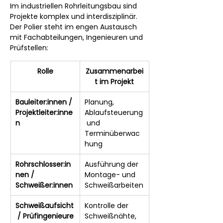
Im industriellen Rohrleitungsbau sind 
Projekte komplex und interdisziplinär. 
Der Polier steht im engen Austausch 
mit Fachabteilungen, Ingenieuren und 
Prüfstellen:
Rolle
Zusammenarbei
t im Projekt
Bauleiter:innen / 
Planung, 
Projektleiter:inne
Ablaufsteuerung
n
 und 
Terminüberwac
hung
Rohrschlosser:in
Ausführung der 
nen / 
Montage- und 
Schweißer:innen
Schweißarbeiten
Schweißaufsicht
Kontrolle der 
 / Prüfingenieure
Schweißnähte, 