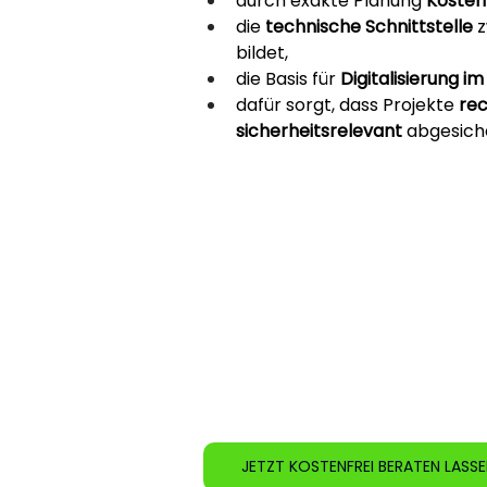
durch exakte Planung 
Kosten
die 
technische Schnittstelle
 
bildet,
die Basis für 
Digitalisierung i
dafür sorgt, dass Projekte 
rec
sicherheitsrelevant
 abgesiche
JETZT KOSTENFREI BERATEN LASS