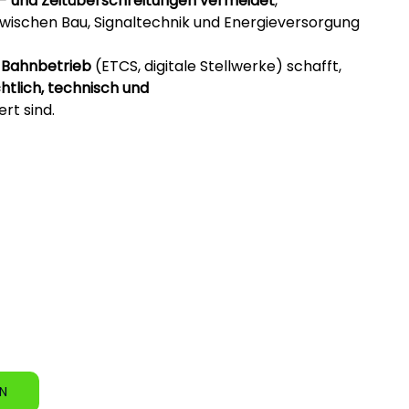
- und Zeitüberschreitungen vermeidet
,
zwischen Bau, Signaltechnik und Energieversorgung 
m Bahnbetrieb
 (ETCS, digitale Stellwerke) schafft,
htlich, technisch und 
rt sind.
EN