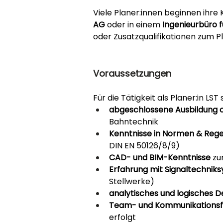
Viele Planer:innen beginnen ihre K
AG
 oder in einem 
Ingenieurbüro f
oder Zusatzqualifikationen zum P
Voraussetzungen
Für die Tätigkeit als Planer:in LST 
abgeschlossene Ausbildung 
Bahntechnik
Kenntnisse in Normen & Reg
DIN EN 50126/8/9)
CAD- und BIM-Kenntnisse
 zu
Erfahrung mit Signaltechnik
Stellwerke)
analytisches und logisches 
Team- und Kommunikationsf
erfolgt