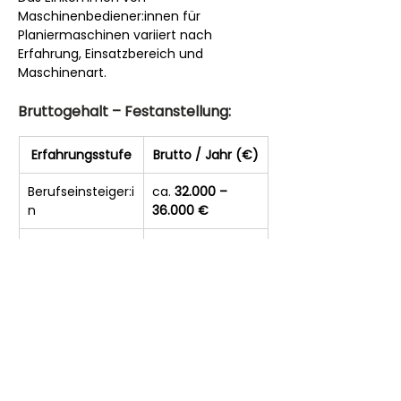
Maschinenbediener:innen für 
Planiermaschinen variiert nach 
Erfahrung, Einsatzbereich und 
Maschinenart.
Bruttogehalt – Festanstellung:
Erfahrungsstufe
Brutto / Jahr (€)
Berufseinsteiger:i
ca. 
32.000 – 
n
36.000 €
mit 3–5 Jahren 
ca. 
37.000 – 
Erfahrung
43.000 €
erfahrene 
ca. 
44.000 – 
Maschinenbedie
50.000 €
ner:innen
Spezialisten 
bis 
55.000 €
(GPS-/Lasersteu
+
 möglich