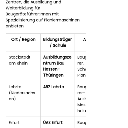
Zentren, die Ausbildung und 
Weiterbildung für 
Baugeräteführer:innen mit 
Spezialisierung auf Planiermaschinen 
anbieten:
Ort / Region
Bildungsträger
Angebot
 / Schule
Stockstadt 
Ausbildungsze
Baugerätefüh
am Rhein
ntrum Bau 
rer, 
Hessen-
Schwerpunkt 
Thüringen
Planierraupen
Lehrte 
ABZ Lehrte
Baugerätefüh
(Niedersachs
rer-
en)
Ausbildung, 
Maschinensc
hulungen
Erfurt
ÜAZ Erfurt
Baugerätefüh