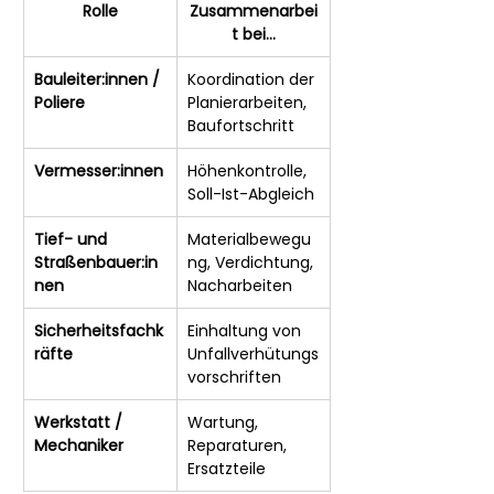
Rolle
Zusammenarbei
t bei…
Bauleiter:innen / 
Koordination der 
Poliere
Planierarbeiten, 
Baufortschritt
Vermesser:innen
Höhenkontrolle, 
Soll-Ist-Abgleich
Tief- und 
Materialbewegu
Straßenbauer:in
ng, Verdichtung, 
nen
Nacharbeiten
Sicherheitsfachk
Einhaltung von 
räfte
Unfallverhütungs
vorschriften
Werkstatt / 
Wartung, 
Mechaniker
Reparaturen, 
Ersatzteile