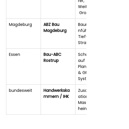
rer, 
Weiterbildung
 Großgeräte
Magdeburg
ABZ Bau 
Baumaschine
Magdeburg
nführung im 
Tief- und 
Straßenbau
Essen
Bau-ABC 
Schulungen 
Rostrup
auf 
Planierraupen 
& GPS-
Systemen
bundesweit
Handwerkska
Zusatzqualifik
mmern / IHK
ationen & 
Maschinensc
heine