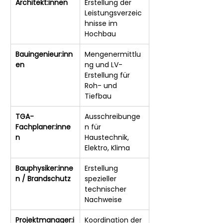
Architekt:innen
Erstellung der 
Leistungsverzeic
hnisse im 
Hochbau
Bauingenieur:inn
Mengenermittlu
en
ng und LV-
Erstellung für 
Roh- und 
Tiefbau
TGA-
Ausschreibunge
Fachplaner:inne
n für 
n
Haustechnik, 
Elektro, Klima
Bauphysiker:inne
Erstellung 
n / Brandschutz
spezieller 
technischer 
Nachweise
Projektmanager:i
Koordination der 