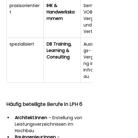
praxisorientier
IHK & 
Seminare zu 
t
Handwerkska
VOB/A, 
mmern
Vergabe- 
und 
Vertragsrecht
spezialisiert
DB Training, 
Ausschreibun
Learning & 
gs- und 
Consulting
Vergabetraini
ng im 
Infrastrukturb
au
Häufig beteiligte Berufe in LPH 6
Architekt:innen
 – Erstellung von 
Leistungsverzeichnissen im 
Hochbau
Bauingenieur:innen
 – 