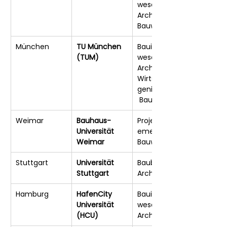
wesen, 
Architektur, 
Bauwirtschaft
München
TU München 
Bauingenieur
(TUM)
wesen, 
Architektur, 
Wirtschaftsin
genieurwesen
 Bau
Weimar
Bauhaus-
Projektmanag
Universität 
ement, 
Weimar
Bauwirtschaft
Stuttgart
Universität 
Baubetrieb, 
Stuttgart
Architektur
Hamburg
HafenCity 
Bauingenieur
Universität 
wesen, 
(HCU)
Architektur