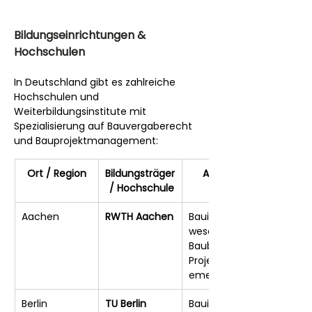
Bildungseinrichtungen & 
Hochschulen
In Deutschland gibt es zahlreiche 
Hochschulen und 
Weiterbildungsinstitute mit 
Spezialisierung auf Bauvergaberecht 
und Bauprojektmanagement:
Ort / Region
Bildungsträger
Angebot
 / Hochschule
Aachen
RWTH Aachen
Bauingenieur
wesen, 
Baubetrieb, 
Projektmanag
ement
Berlin
TU Berlin
Bauingenieur