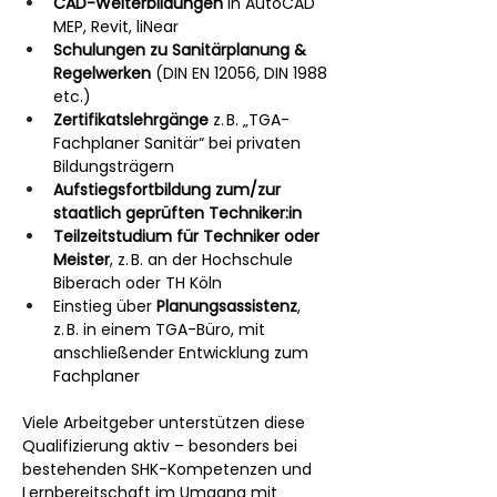
CAD-Weiterbildungen
 in AutoCAD 
MEP, Revit, liNear
Schulungen zu Sanitärplanung & 
Regelwerken
 (DIN EN 12056, DIN 1988 
etc.)
Zertifikatslehrgänge
 z. B. „TGA-
Fachplaner Sanitär“ bei privaten 
Bildungsträgern
Aufstiegsfortbildung zum/zur 
staatlich geprüften Techniker:in
Teilzeitstudium für Techniker oder 
Meister
, z. B. an der Hochschule 
Biberach oder TH Köln
Einstieg über 
Planungsassistenz
, 
z. B. in einem TGA-Büro, mit 
anschließender Entwicklung zum 
Fachplaner
Viele Arbeitgeber unterstützen diese 
Qualifizierung aktiv – besonders bei 
bestehenden SHK-Kompetenzen und 
Lernbereitschaft im Umgang mit 