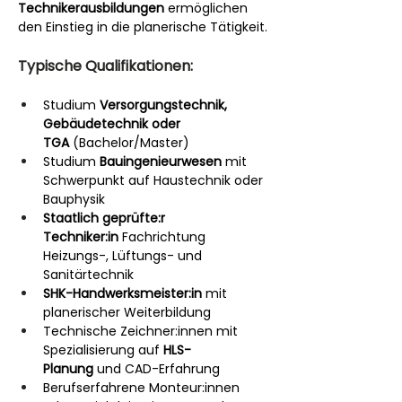
Technikerausbildungen
 ermöglichen 
den Einstieg in die planerische Tätigkeit.
Typische Qualifikationen:
Studium 
Versorgungstechnik, 
Gebäudetechnik oder 
TGA
 (Bachelor/Master)
Studium 
Bauingenieurwesen
 mit 
Schwerpunkt auf Haustechnik oder 
Bauphysik
Staatlich geprüfte:r 
Techniker:in
 Fachrichtung 
Heizungs-, Lüftungs- und 
Sanitärtechnik
SHK-Handwerksmeister:in
 mit 
planerischer Weiterbildung
Technische Zeichner:innen mit 
Spezialisierung auf 
HLS-
Planung
 und CAD-Erfahrung
Berufserfahrene Monteur:innen 