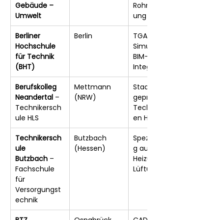
Gebäude – 
Rohrnetzplan
Umwelt
ung
Berliner 
Berlin
TGA, 
Hochschule 
Simulation, 
für Technik 
BIM-
(BHT)
Integration
Berufskolleg 
Mettmann 
Staatlich 
Neandertal
 – 
(NRW)
geprüfte 
Technikersch
Techniker:inn
ule HLS
en HLS
Technikersch
Butzbach 
Spezialisierun
ule 
(Hessen)
g auf Sanitär, 
Butzbach
 – 
Heizung, 
Fachschule 
Lüftung
für 
Versorgungst
echnik
BTZ 
Osnabrück
CAD & 