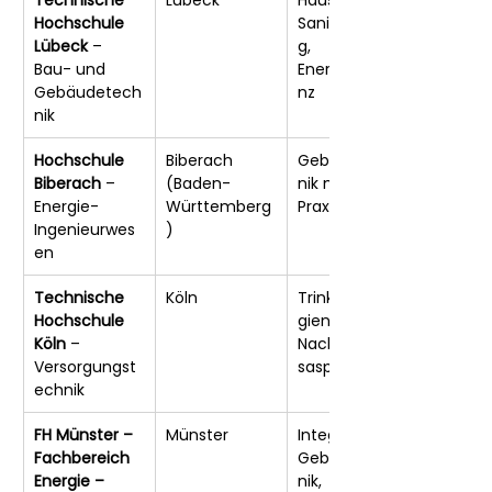
Hochschule 
Sanitärplanun
Lübeck
 – 
g, 
Bau- und 
Energieeffizie
Gebäudetech
nz
nik
Hochschule 
Biberach 
Gebäudetech
Biberach
 – 
(Baden-
nik mit 
Energie-
Württemberg
Praxisbezug
Ingenieurwes
)
en
Technische 
Köln
Trinkwasserhy
Hochschule 
giene, CAD, 
Köln
 – 
Nachhaltigkeit
Versorgungst
saspekte
echnik
FH Münster – 
Münster
Integrierte 
Fachbereich 
Gebäudetech
Energie – 
nik, 