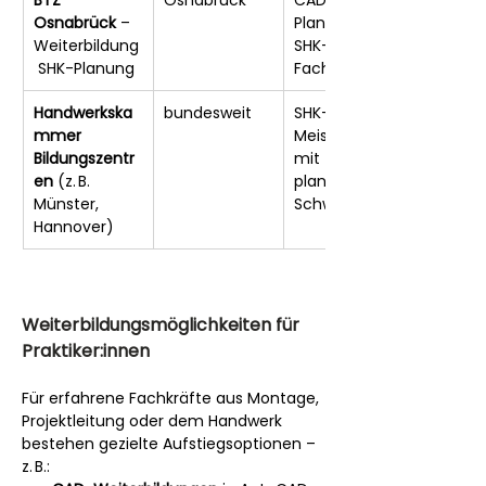
Osnabrück
 – 
Planung für 
Weiterbildung
SHK-
 SHK-Planung
Fachkräfte
Handwerkska
bundesweit
SHK-
mmer 
Meisterkurse 
Bildungszentr
mit 
en
 (z. B. 
planerischem 
Münster, 
Schwerpunkt
Hannover)
Weiterbildungsmöglichkeiten für 
Praktiker:innen
Für erfahrene Fachkräfte aus Montage, 
Projektleitung oder dem Handwerk 
bestehen gezielte Aufstiegsoptionen – 
z. B.: