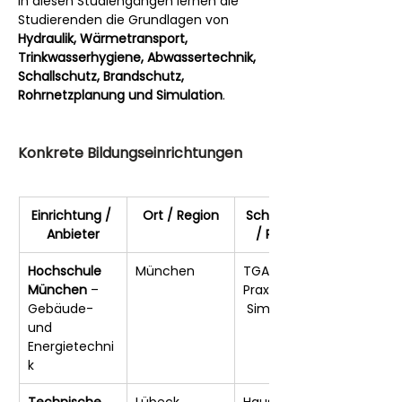
In diesen Studiengängen lernen die 
Studierenden die Grundlagen von 
Hydraulik, Wärmetransport, 
Trinkwasserhygiene, Abwassertechnik, 
Schallschutz, Brandschutz, 
Rohrnetzplanung und Simulation
.
Konkrete Bildungseinrichtungen 
Einrichtung / 
Ort / Region
Schwerpunkt 
Anbieter
/ Relevanz
Hochschule 
München
TGA-Planung, 
München
 – 
Praxisprojekte,
Gebäude- 
 Simulation
und 
Energietechni
k
Technische 
Lübeck
Haustechnik, 