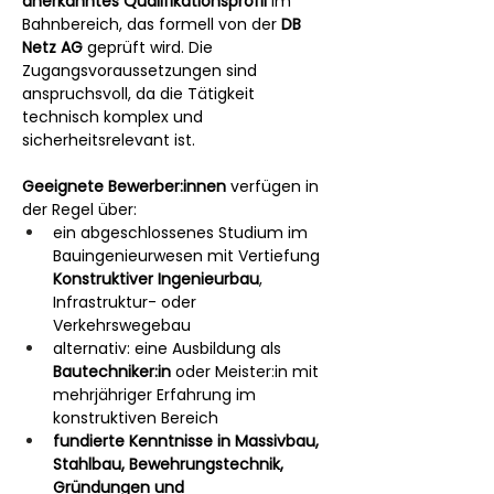
anerkanntes Qualifikationsprofil
 im 
Bahnbereich, das formell von der 
DB 
Netz AG
 geprüft wird. Die 
Zugangsvoraussetzungen sind 
anspruchsvoll, da die Tätigkeit 
technisch komplex und 
sicherheitsrelevant ist.
Geeignete Bewerber:innen
 verfügen in 
der Regel über:
ein abgeschlossenes Studium im 
Bauingenieurwesen mit Vertiefung 
Konstruktiver Ingenieurbau
, 
Infrastruktur- oder 
Verkehrswegebau
alternativ: eine Ausbildung als 
Bautechniker:in
 oder Meister:in mit 
mehrjähriger Erfahrung im 
konstruktiven Bereich
fundierte Kenntnisse in Massivbau, 
Stahlbau, Bewehrungstechnik, 
Gründungen und 