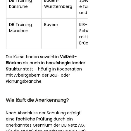
DB Training 
Baden-
Spezialmodul
Karlsruhe
Württemberg
e für Beton- 
und Stahlbau
DB Training 
Bayern
KIB-
München
Schwerpunkt 
mit Fokus 
Brückenbau
Die Kurse finden sowohl in 
Vollzeit-
Blöcken
 als auch in 
berufsbegleitender 
Struktur
 statt – häufig in Kooperation 
mit Arbeitgebern der Bau- oder 
Planungsbranche.
Wie läuft die Anerkennung?
Nach Abschluss der Schulung erfolgt 
eine 
fachliche Prüfung
 durch ein 
anerkanntes Gremium der DB Netz AG. 