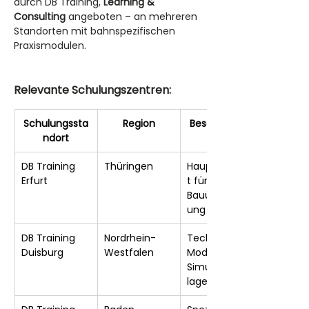
durch DB Training, 
Learning & 
Consulting
 angeboten – an mehreren 
Standorten mit bahnspezifischen 
Praxismodulen.
Relevante Schulungszentren:
Schulungssta
Region
Besonderheit
ndort
DB Training 
Thüringen
Hauptstandor
Erfurt
t für 
Bauüberwach
ung Bahn
DB Training 
Nordrhein-
Technische 
Duisburg
Westfalen
Modelle und 
Simulationsan
lagen