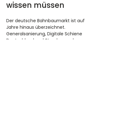
wissen müssen
Der deutsche Bahnbaumarkt ist auf 
Jahre hinaus überzeichnet. 
Generalsanierung, Digitale Schiene 
Deutschland und Streckenneubau 
treiben den Personalbedarf in allen 
genannten Begriffsfeldern. Gleichzeitig 
geht die geburtenstarke Generation 
der heutigen Bauüberwacher und 
Planer in den nächsten zehn Jahren in 
Rente.
Für Bauunternehmen heißt das 
zweierlei. Erstens: 
Die Engpassrollen 
werden teurer
, und zwar dauerhaft. 
Wer heute auf Gehaltsbänder von vor 
drei Jahren verhandelt, verliert. 
Zweitens: Wer eine kritische Bahnbau-
Rolle ausschreibt und keine sauber 
abgegrenzte Begrifflichkeit liefert, fällt 