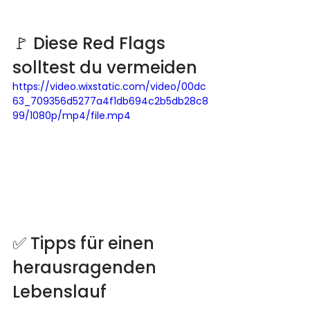
🚩 Diese Red Flags 
solltest du vermeiden
https://video.wixstatic.com/video/00dc
63_709356d5277a4f1db694c2b5db28c8
99/1080p/mp4/file.mp4
✅ Tipps für einen 
herausragenden 
Lebenslauf