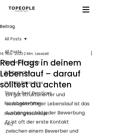
Beitrag
All Posts
All Posts
14. Nov. 2023
2 Min. Lesezeit
Red Flags in deinem
Business Insights
Lebenslauf – darauf
Baubranche
solltest du achten
Human Resources
Tipps & Best Practices
Ein gut strukturierter und 
Für Arbeitnehmer
aussagekräftiger Lebenslauf ist das 
Aushängeschild jeder Bewerbung. 
Recruiting Essentials
Er ist oft der erste Kontakt 
FAQ
zwischen einem Bewerber und 