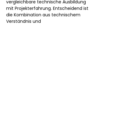
vergleichbare technische Ausbildung 
mit Projekterfahrung. Entscheidend ist 
die Kombination aus technischem 
Verständnis und 
Steuerungskompetenz über mehrere 
Gewerke. In der Praxis ist Erfahrung mit 
Genehmigungsverfahren und 
Netzanschluss oft wichtiger als ein 
bestimmter Abschluss.
Was kostet Sie ein erfahrener 
Projektleiter Photovoltaik?
Für eine erfahrene Projektleitung im 
Solarbereich sollten Sie 85.000 bis 
105.000 € brutto im Jahr einplanen, bei 
Großprojekten und 
Portfolioverantwortung auch deutlich 
mehr. Die Spanne hängt von 
Projektgröße, Region und 
Verantwortungsumfang ab. Gemessen 
am Wert eines termingerecht ans Netz 
gebrachten Solarparks ist das Gehalt 