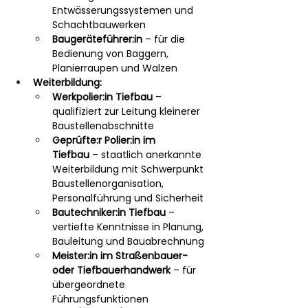
Entwässerungssystemen und 
Schachtbauwerken
Baugeräteführer:in
 – für die 
Bedienung von Baggern, 
Planierraupen und Walzen
Weiterbildung:
Werkpolier:in Tiefbau
 – 
qualifiziert zur Leitung kleinerer 
Baustellenabschnitte
Geprüfte:r Polier:in im 
Tiefbau
 – staatlich anerkannte 
Weiterbildung mit Schwerpunkt 
Baustellenorganisation, 
Personalführung und Sicherheit
Bautechniker:in Tiefbau
 – 
vertiefte Kenntnisse in Planung, 
Bauleitung und Bauabrechnung
Meister:in im Straßenbauer- 
oder Tiefbauerhandwerk
 – für 
übergeordnete 
Führungsfunktionen