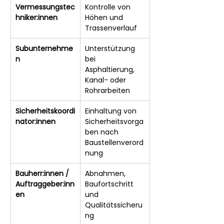
Vermessungstec
Kontrolle von 
hniker:innen
Höhen und 
Trassenverlauf
Subunternehme
Unterstützung 
n
bei 
Asphaltierung, 
Kanal- oder 
Rohrarbeiten
Sicherheitskoordi
Einhaltung von 
nator:innen
Sicherheitsvorga
ben nach 
Baustellenverord
nung
Bauherr:innen / 
Abnahmen, 
Auftraggeber:inn
Baufortschritt 
en
und 
Qualitätssicheru
ng