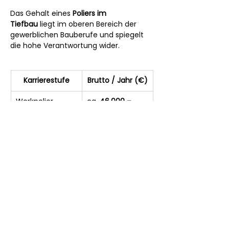
Das Gehalt eines 
Poliers im 
Tiefbau
 liegt im oberen Bereich der 
gewerblichen Bauberufe und spiegelt 
die hohe Verantwortung wider.
Karrierestufe
Brutto / Jahr (€)
Werkpolier 
ca. 
46.000 – 
Tiefbau 
54.000 €
(Einstieg)
Erfahrener Polier 
ca. 
55.000 – 
Tiefbau
68.000 €
Oberpolier / 
ca. 
69.000 – 
leitender Polier
80.000 €
Zusatzleistungen & Vorteile: