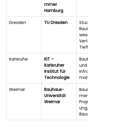
mmer 
Hamburg
Dresden
TU Dresden
Studiengang 
Bauingenieur
wesen mit 
Vertiefung 
Tiefbau
Karlsruhe
KIT – 
Baubetrieb 
Karlsruher 
und 
Institut für 
Infrastruktur
Technologie
management
Weimar
Bauhaus-
Baumanage
Universität 
ment, 
Weimar
Projektsteuer
ung, 
Bauwirtschaft