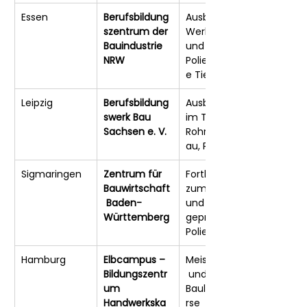
Essen
Berufsbildung
Ausbildung, 
szentrum der 
Werkpolier- 
Bauindustrie 
und 
NRW
Polierlehrgäng
e Tiefbau
Leipzig
Berufsbildung
Ausbildung 
swerk Bau 
im Tief- und 
Sachsen e. V.
Rohrleitungsb
au, Polierkurse
Sigmaringen
Zentrum für 
Fortbildungen 
Bauwirtschaft
zum Werk- 
 Baden-
und 
Württemberg
geprüften 
Polier
Hamburg
Elbcampus – 
Meisterschule
Bildungszentr
 und 
um 
Bauleitungsku
Handwerkska
rse