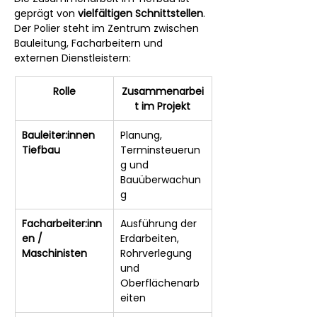
geprägt von 
vielfältigen Schnittstellen
. 
Der Polier steht im Zentrum zwischen 
Bauleitung, Facharbeitern und 
externen Dienstleistern:
Rolle
Zusammenarbei
t im Projekt
Bauleiter:innen 
Planung, 
Tiefbau
Terminsteuerun
g und 
Bauüberwachun
g
Facharbeiter:inn
Ausführung der 
en / 
Erdarbeiten, 
Maschinisten
Rohrverlegung 
und 
Oberflächenarb
eiten