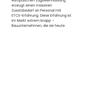
europäischen Zugbeeinflussung 
erzeugt einen massiven 
Zusatzbedarf an Personal mit 
ETCS-Erfahrung. Diese Erfahrung ist 
im Markt extrem knapp – 
Bauunternehmen, die sie heute 
aufbauen, sind in fünf Jahren 
strukturell überlegen.
Digitales Stellwerk (DSTW)
 – mit 
der Generalsanierung der 
Hochleistungskorridore werden 
flächendeckend digitale Stellwerke 
verbaut. Klassische Relaisstellwerk-
Spezialisten gehen schneller in den 
Ruhestand, als DSTW-Personal 
aufgebaut wird.
Sperrpausen-Optimierung
 – die DB 
InfraGO bündelt zunehmend 
Maßnahmen in mehrwöchige 
Vollsperrungen. Das verlangt LST-
Teams, die in komprimierten 
Zeitfenstern hochkomplex arbeiten 