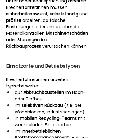
unter hoher Beanspruchung arbeiten.
Brecherfahrer:innen müssen 
sicherheitsbewusst
, 
selbstständig
 und 
präzise
 arbeiten, da falsche 
Einstellungen oder unzureichende 
Materialkontrollen 
Maschinenschäden 
oder Störungen im 
Rückbauprozess
 verursachen können.
Einsatzorte und Betriebstypen
Brecherfahrer:innen arbeiten 
typischerweise:
auf 
Abbruchbaustellen
 im Hoch- 
oder Tiefbau
im 
selektiven Rückbau
 (z. B. bei 
Wohnblöcken, Industrieanlagen)
in 
mobilen Recycling-Teams
 mit 
wechselnden Einsatzorten
im 
innerbetrieblichen 
Stoffstrommanagement
 größerer 