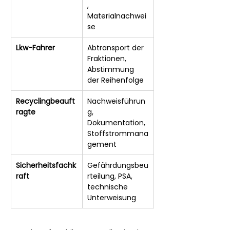
, 
Materialnachwei
se
Lkw-Fahrer
Abtransport der 
Fraktionen, 
Abstimmung 
der Reihenfolge
Recyclingbeauft
Nachweisführun
ragte
g, 
Dokumentation, 
Stoffstrommana
gement
Sicherheitsfachk
Gefährdungsbeu
raft
rteilung, PSA, 
technische 
Unterweisung