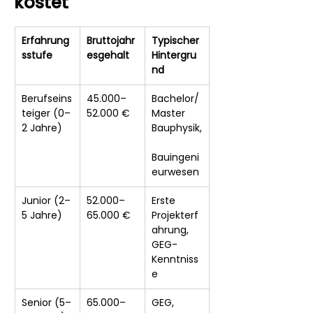
kostet
Erfahrung
Bruttojahr
Typischer 
sstufe
esgehalt
Hintergru
nd
Berufseins
45.000–
Bachelor/
teiger (0–
52.000 €
Master 
2 Jahre)
Bauphysik,
Bauingeni
eurwesen
Junior (2–
52.000–
Erste 
5 Jahre)
65.000 €
Projekterf
ahrung, 
GEG-
Kenntniss
e
Senior (5–
65.000–
GEG, 