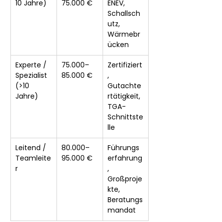
10 Jahre)
75.000 €
ENEV, 
Schallsch
utz, 
Wärmebr
ücken
Experte / 
75.000–
Zertifiziert
Spezialist 
85.000 €
, 
(>10 
Gutachte
Jahre)
rtätigkeit, 
TGA-
Schnittste
lle
Leitend / 
80.000–
Führungs
Teamleite
95.000 €
erfahrung
r
, 
Großproje
kte, 
Beratungs
mandat