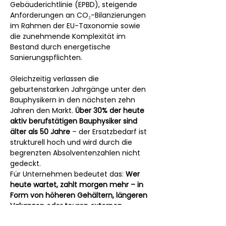
Gebäuderichtlinie (EPBD), steigende 
Anforderungen an CO₂-Bilanzierungen 
im Rahmen der EU-Taxonomie sowie 
die zunehmende Komplexität im 
Bestand durch energetische 
Sanierungspflichten.
Gleichzeitig verlassen die 
geburtenstarken Jahrgänge unter den 
Bauphysikern in den nächsten zehn 
Jahren den Markt. 
Über 30% der heute 
aktiv berufstätigen Bauphysiker sind 
älter als 50 Jahre
 – der Ersatzbedarf ist 
strukturell hoch und wird durch die 
begrenzten Absolventenzahlen nicht 
gedeckt.
Für Unternehmen bedeutet das: 
Wer 
heute wartet, zahlt morgen mehr – in 
Form von höheren Gehältern, längeren 
Vakanzen oder teuren externen 
Nachweisbüros.
 Die Unternehmen, die 