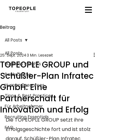
Beitrag
All Posts
All Posts
25. Sept. 2024
3 Min. Lesezeit
TOPEOPLE GROUP und
Business Insights
Schüßler-Plan Infratec
Baubranche
GmbH: Eine
Human Resources
Tipps & Best Practices
Partnerschaft für
Für Arbeitnehmer
Innovation und Erfolg
Recruiting Essentials
Die TOPEOPLE GROUP setzt ihre 
FAQ
Erfolgsgeschichte fort und ist stolz 
darauf, Schüßler-Plan Infratec 