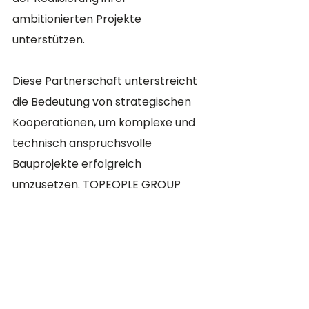
ambitionierten Projekte 
unterstützen.
Diese Partnerschaft unterstreicht 
die Bedeutung von strategischen 
Kooperationen, um komplexe und 
technisch anspruchsvolle 
Bauprojekte erfolgreich 
umzusetzen. TOPEOPLE GROUP 
freut sich auf die weitere 
Zusammenarbeit mit Schüßler-
Plan und ist stolz darauf, einen 
wesentlichen Beitrag zu ihrem 
Erfolg geleistet zu haben.