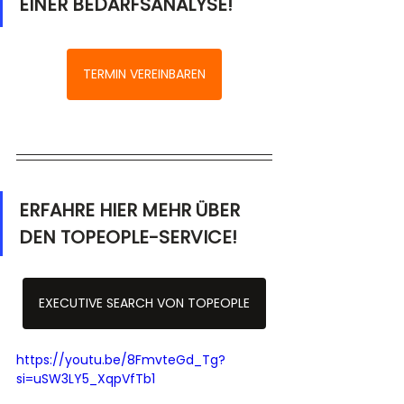
EINER BEDARFSANALYSE!
TERMIN VEREINBAREN
ERFAHRE HIER MEHR ÜBER 
DEN TOPEOPLE-SERVICE!
EXECUTIVE SEARCH VON TOPEOPLE
https://youtu.be/8FmvteGd_Tg?
si=uSW3LY5_XqpVfTb1