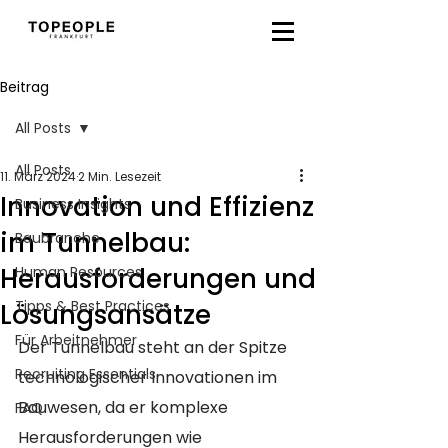
Beitrag
All Posts
All Posts
11. März 2024
2 Min. Lesezeit
Innovation und Effizienz
Business Insights
im Tunnelbau:
Baubranche
Herausforderungen und
Human Resources
Tipps & Best Practices
Lösungsansätze
Für Arbeitnehmer
Der Tunnelbau steht an der Spitze 
Recruiting Essentials
technologischer Innovationen im 
Bauwesen, da er komplexe 
FAQ
Herausforderungen wie 